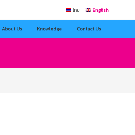
ไทย
English
About Us
Knowledge
Contact Us