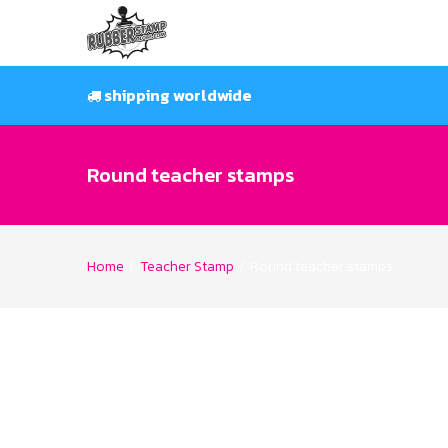
Skip
to
content
shipping worldwide
Round teacher stamps
Home
/
Teacher Stamp
/
Round teacher stamps