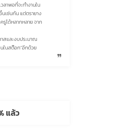
เวลาพอที่จะทำงานใน
ขึ้นเช่นกัน แต่ตรายาง
องครูได้หลากหลาย จาก
โอกาสและงบประมาณ
านในสต๊อก”อีกด้วย
% แล้ว