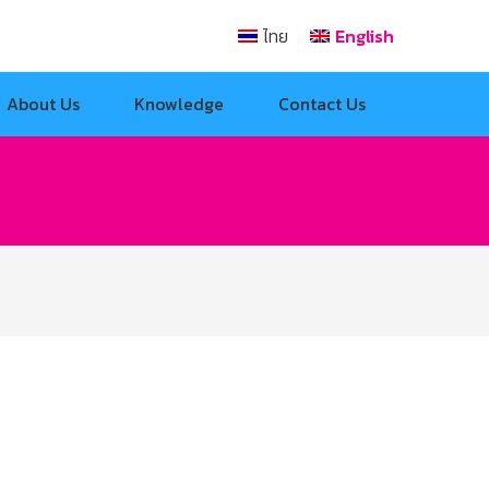
ไทย
English
About Us
Knowledge
Contact Us