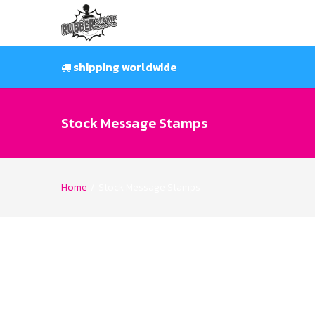
Skip
to
content
shipping worldwide
Stock Message Stamps
Home
/
Stock Message Stamps