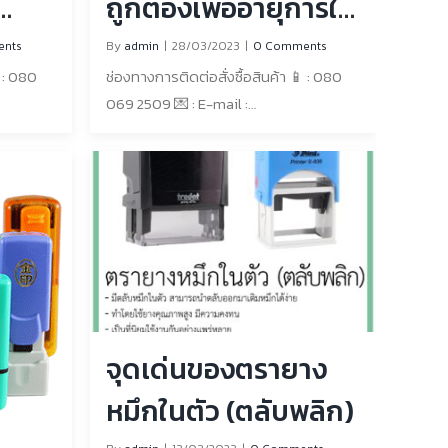
ถูกต้องเพื่ออายุการใช้
งานที่นานขึ้น
nts
By
admin
|
28/03/2023
|
0 Comments
 : 080
ช่องทางการติดต่อสั่งซื้อสินค้า 📱 : 080
069 2509 💌 : E-mail :
 📧 :
rubberstampglobe@gmail.com 📧 :
Line : https://lin.ee/RTRkJRV 🌐 : เว็บไซต์
be.com/
https://www.rubberstampglobe.com/
ติมได้ที่
สามารถ In box เข้ามาสอบถามเพิ่มเติมได้ที่
รายาง
เพจFacebook : โลกตรายาง – ตรายาง
39/49 ถนน
หมึกในตัวจันทบุรี ที่ตั้งร้านค้า: 39/49 ถนน
ศรีจันทร์ วัดใหม่ อำเภอเมืองจันทบุรี [...]
ศรีจันทร์ วัดใหม่ อำเภอเมืองจันทบุรี [...]
จุดเด่นของตรายาง
หมึกในตัว (ตลับพลิก)