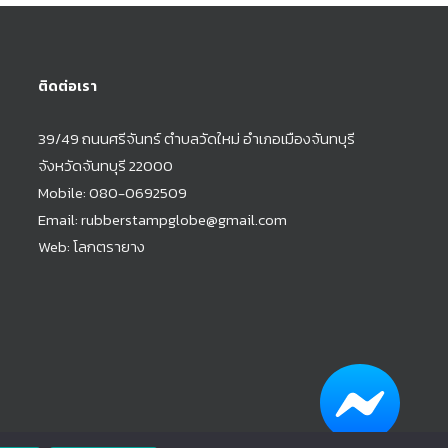
รียนและ
มอและ
ยให้
ติดต่อเรา
ะถูกต้อง
ี่มอบ
39/49 ถนนศรีจันทร์ ตำบลวัดใหม่ อำเภอเมืองจันทบุรี
ยาง คุณ
จังหวัดจันทบุรี 22000
อนกัน
Mobile:
080-0692509
มารถหลีก
Email:
rubberstampglobe@gmail.com
ที่อาจ
Web:
โลกตรายาง
้วย
รายาง
นการจูงใจ
อย่างเช่น
เชิงบวก
 เพื่อให้
การ