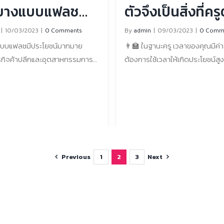
พื้นผิว และทำการปรับเปลี่ยนที่จำเป
ยางแบบแฟลช
ตัวจึงเป็นสิ่งที่คร
tps://lin.ee/RTRkJRV 🌐 : เว็บไซต์
จะปั๊มทั้งชิ้น การปั๊มตรายางบนไม้ห
ับการค้าปลีกและ
มี
|
10/03/2023
|
0 Comments
By
admin
|
09/03/2023
|
0 Comm
ผิวที่มีรูพรุนอื่นๆ อาจทำได้ยากกว
บบแฟลชมีประโยชน์มากมาย
👨‍🏫 ในฐานะครู เวลาของคุณมีค่
บนกระดาษ การทดลองปั๊มบนพื้นผ
ริการ
รกิจค้าปลีกและอุตสาหกรรมการ
ต้องการใช้เวลาให้เกิดประโยชน์สู
ก่อนอาจเป็นประโยชน์และทำการปร
ข้อดีของการใช้ตรายางแบบแฟลชมี
เครื่องมือหนึ่งที่สามารถช่วยคุณ
ก่อนที่จะปั๊มตรายางบนไม้ ช่องท
วามเร็ว: ตรายางแบบแฟลช ช่วย
เวลาในขณะที่ยังคงให้ข้อเสนอแนะที่
ติดต่อสั่งซื้อสินค้า 📱 : 080 06
ื่องหมายบนเอกสาร ใบเสร็จ หรือ
นักเรียนของคุณคือตรายางหมึกใ
: E-mail :
ิกได้อย่างรวดเร็วและมี
ตรายางเหล่านี้ได้รับความนิยมมากข
rubberstampglobe@gmail.com
ภาพ ช่วยประหยัดเวลาสำหรับ
คุณครู ต่อไปนี้เป็นเหตุผลหลักบาง
Line : https://lin.ee/
และลูกค้า ความสามารถในการ
ครูผู้สอนต้องมีตรายางหมึกในตัว 1
ง: ตรายางแบบแฟลชสามารถปรับ
ประสิทธิภาพและประหยัดเวลา ตร
Previous
Next
1
2
3
่างง่ายดายเพื่อรวมโลโก้ธุรกิจ
ในตัวเป็นวิธีที่รวดเร็วและมีประสิ
สินค้า หรือสร้างข้อความพิเศษ
การให้ข้อเสนอแนะแก่นักเรียน แทนท
ลักษณ์ให้ดูเป็นมืออาชีพ ความ
ความคิดเห็นเดิมๆ ซ้ำแล้วซ้ำเล่า ค
ตรายางแบบแฟลชทำจากวัสดุ
สามารถปั๊มลงบนงานของนักเรียนได้
ที่สร้างขึ้นเพื่อทำให้มีอายุการใช้
ช่วยประหยัดเวลาและช่วยให้คุณมี