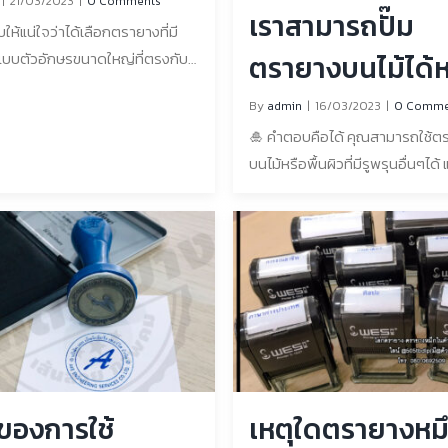
|
21/03/2023
|
0 Comments
นเบาๆ แล้วล้างมือด้วยสบู่และน้ำ
เราสามารถปั๊ม
ห้แน่ใจว่าได้เลือกตรายางที่มี
ฮอล์ หากคราบหมึกอยู่บนพื้นผิว
บบตัวอักษรขนาดใหญ่ที่ตรงกับ
ตรายางบนไม้ได้ห
โต๊ะหรือเคาน์เตอร์ ให้ใช้
งการของคุณ ทำความสะอาดและ
ล์ล้างแผล แต้มแอลกอฮอล์เล็ก
ไม่?
By
admin
|
16/03/2023
|
0 Comme
นผิวที่คุณต้องการปั๊มเพื่อให้แน่ใจ
รอยเปื้อน แล้วใช้ผ้าถูเบาๆ หมึก
🎍 คำตอบคือได้ คุณสามารถใช้ตร
ึกติดแน่น จัดตำแหน่งตรายางให้
หลุดออกมา ใช้น้ำยาขจัดคราบ หาก
บนไม้หรือพื้นผิวที่มีรูพรุนอื่นๆได้
นผิวที่คุณต้องการปั๊ม ใช้แรงกด
นเสื้อผ้าของคุณ ให้ใช้น้ำยาขจัด
ทำการตรวจสอบตรายาง รวมไปถึ
เพื่อให้แน่ใจว่าตราประทับชัดเจน
้น้ำยาขจัดคราบโดยตรงกับคราบ
รณ์อื่นๆด้วยเช่นกัน 🎯 ใช้แผ่นหมึกท
สมอ ค่อยๆ ยกตรายางขึ้น และห่าง
จากนั้นปล่อยทิ้งไว้สักครู่ [...]
คุณภาพสูง: แผ่นหมึกชนิดน้ำมันม
 เพื่อหลีกเลี่ยงไม่ให้ตัวอักษรที่ปั๊ม
ทนทานต่อการซีดจางและเหมาะสำ
หรือเปื้อน 💯 เมื่อทำตามขั้นตอน
ใช้บนพื้นผิวที่มีรูพรุนมากกว่าแผ่
หล่านี้ คุณจะสามารถใช้ตรายาง
น้ำ 🎯 ใช้ตรายางกับแผ่นโฟมหรือ
รปั๊มตัวอักษรขนาดใหญ่บนพื้นผิว
แผ่นโฟมหรือเบาะรองแน่นสามารถช
ด้อย่างมีประสิทธิภาพ ช่องทางการ
ตรายางสร้างความชัดเจนบนพื้นผิว
งซื้อสินค้า 📱 : 080 069 2509 💌
🎯 ทดสอบตรายางก่อน: วิธีนี้จะช่
:
ีของการใช้
เหตุใดตรายางหม
เห็นว่าน้ำหมึกจะมีลักษณะเป็นอย่
tampglobe@gmail.com 📧 :