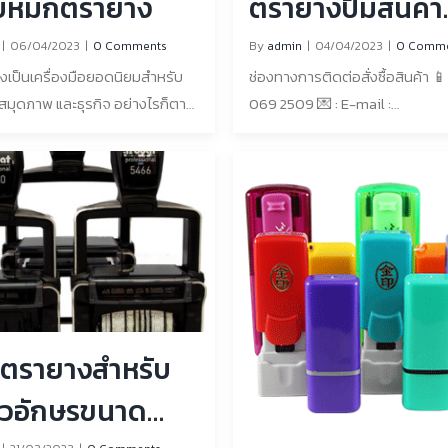
บหมึกตรายาง
ตรายางปั๊มสินค้า
ด้วย?
|
06/04/2023
|
0 Comments
By
admin
|
04/04/2023
|
0 Comme
เป็นเครื่องมือยอดนิยมสำหรับ
ช่องทางการติดต่อสั่งซื้อสินค้า 
 สมุดภาพ และธุรกิจ อย่างไรก็ตาม
069 2509 💌 : E-mail :
วามสะอาดคราบหมึกจากตรายาง
rubberstampglobe@gmail.com
รื่องที่ท้าทาย หากคุณเคยต้อง
Line : @505tbdlp 🌐 : เว็บไซต์
คราบหมึกที่ฝังแน่นบนมือ เสื้อผ้า
https://www.rubberstampglo
นิเจอร์ คุณจะรู้ว่ามันน่าหงุดหงิด
สามารถ In box เข้ามาสอบถามเพิ่มเ
ิธีทำความสะอาดคราบหมึก
เพจFacebook : โลกตรายาง – ต
ดังนี้ ทำความสะอาดคราบให้เร็ว
หมึกในตัวจันทบุรี ที่ตั้งร้านค้า: 
ัวใจสำคัญของการขจัดคราบหมึก
อต้องทำความสะอาดให้เร็วที่สุด
ยู่นานเท่าไหร่ ก็ยิ่งลบออกได้ยาก
ใช้ตรายางสำหรับ
ั้น หากคุณสังเกตเห็นคราบหมึก ให้
อาดทันที ใช้ผ้าชุบน้ำหมาดๆ หาก
ตัวอักษรขนาด
ิดมือ ให้ใช้ผ้าชุบน้ำเช็ดออก ถู