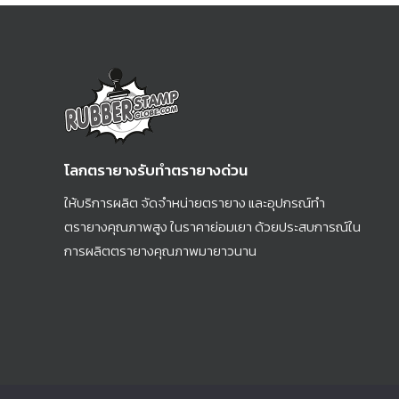
จางหรือเลอะเมื่อเวลาผ่านไป ทำให้เป็นตัว
งานยาวนาน
เลือกที่ดีกว่าหากคุณใช้ตรายางเป็นประจำ
สำหรับธุ
หากคุณมีตรายางแบบหมึกในตัว คุณจำเป็น
แบบแฟลช
ต้องใช้หมึกที่เข้ากันได้กับตรายาง การใช้
ทำให้ง่าย
หมึกผิดอาจทำให้ตรายางเสียหายหรือ
จะเป็นที่
ทำงานผิดปกติได้ 🌹 สรุปแล้ว การเลือกน้ำ
อาหาร ค
หมึกตรายางที่เหมาะสมมีความสำคัญต่อ
อาจมีคุณ
โลกตรายางรับทำตรายางด่วน
การทำให้ตรายางมีชัดเจน คงทน และใช้งาน
หมึก UV 
ให้บริการผลิต จัดจำหน่ายตรายาง และอุปกรณ์ทำ
ได้ยาวนาน 🧡 ช่องทางการติดต่อสั่งซื้อ
ต่อการทำ
ตรายางคุณภาพสูง ในราคาย่อมเยา ด้วยประสบการณ์ใน
สินค้า 🧡 📱 : 080 069 2509 💌 : E-mail :
ช่วยเพิ่
การผลิตตรายางคุณภาพมายาวนาน
rubberstampglobe@gmail.com 📧 :
แล้ว ตรา
Line : [...]
อเนกประส
ในอุตสา
โดยมอบป
ให้การดำ
พึงพอใจใ