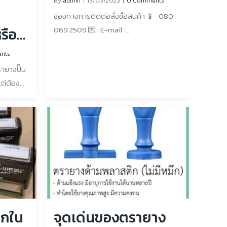
By
admin
|
13/03/2023
|
0 Comments
ช่องทางการติดต่อสั่งซื้อสินค้า 📱 : 080
069 2509 💌 : E-mail :
รือ
rubberstampglobe@gmail.com 📧 :
nts
Line : https://lin.ee/RTRkJRV 🌐 : เว็บไซต์
ายางปั๊ม
https://www.rubberstampglobe.com/
 แต่ต้อง
สามารถ In box เข้ามาสอบถามเพิ่มเติมได้ที่
งอุปก
เพจFacebook : โลกตรายาง – ตรายาง
ี่มี
หมึกในตัวจันทบุรี ที่ตั้งร้านค้า: 39/49 ถนน
ีความ
ศรีจันทร์ วัดใหม่ อำเภอเมืองจันทบุรี [...]
หรับ
นหมึกชนิด
เบาะรอง:
่วยให้
ไม้ได้
วยให้คุณ
ึกใน
จุดเด่นของตรายาง
างไรบน