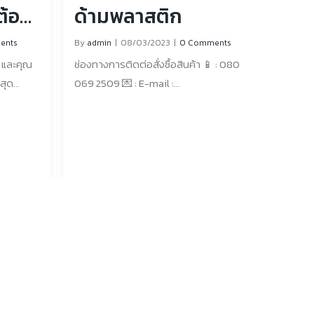
็นก่อนที่
ูต้อง
ด้ามพลาสติก
รือพื้น
ents
By
admin
|
08/03/2023
|
0 Comments
่าการปั๊ม
า และคุณ
ช่องทางการติดต่อสั่งซื้อสินค้า 📱 : 080
ิวเรียบ
งสุด
069 2509 💌 : E-mail :
ับเปลี่ยน
ประหยัด
rubberstampglobe@gmail.com 📧 :
างการ
มีค่าแก่
Line : https://lin.ee/RTRkJRV 🌐 : เว็บไซต์
9 2509 💌
นตัว
https://www.rubberstampglobe.com/
ึ้นในหมู่
สามารถ In box เข้ามาสอบถามเพิ่มเติมได้ที่
 📧 :
ประการที่
เพจFacebook : โลกตรายาง – ตรายาง
RTRkJRV [...]
.มี
หมึกในตัวจันทบุรี ที่ตั้งร้านค้า: 39/49 ถนน
ายางหมึก
ศรีจันทร์ วัดใหม่ อำเภอเมืองจันทบุรี [...]
ทธิภาพใน
ี่จะเขียน
ุณ
 สิ่งนี้
สมาธิกับ