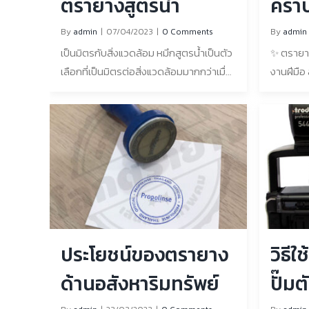
ตรายางสูตรน้ำ
ครา
By
admin
|
07/04/2023
|
0 Comments
By
admin
เป็นมิตรกับสิ่งแวดล้อม หมึกสูตรน้ำเป็นตัว
✨ ตรายาง
เลือกที่เป็นมิตรต่อสิ่งแวดล้อมมากกว่าเมื่อ
งานฝีมือ
เทียบกับหมึกพิมพ์จากปิโตรเลียม หมึก
การทำค
พิมพ์ที่ใช้น้ำทำขึ้นโดยใช้น้ำเป็นตัวทำละลาย
อาจเป็นเ
หลัก ซึ่งหมายความว่าไม่มีสารเคมีอันตราย
รับมือกับ
ที่อาจเป็นอันตรายต่อสิ่งแวดล้อม นอกจาก
หรือเฟอร์
นี้ยังหมายความว่าพวกเขามีโอกาสน้อยที่จะ
แค่ไหน ว
ก่อให้เกิดมลพิษทางอากาศและการปล่อย
ตรายางมี
ก๊าซเรือนกระจก ปลอดสารพิษ ข้อดีอีก
ที่สุด ห
อย่างของหมึกตรายางแบบน้ำคือไม่มีพิษ
ตรายางคื
ทำให้เป็นตัวเลือกที่ปลอดภัยกว่าสำหรับใช้
ยิ่งหมึกอ
ประโยชน์ของตรายาง
วิธี
กับเด็กและสัตว์ ทำความสะอาดง่าย หมึก
ขึ้นเท่าน
แบบน้ำนั้นทำความสะอาดได้ง่ายกว่าหมึก
ทำความสะ
ด้านอสังหาริมทรัพย์
ปั๊ม
แบบน้ำมันมาก สามารถทำความสะอาดได้
คราบหมึกต