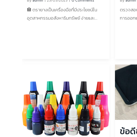
ใหญ่
By
admin
|
23/03/2023
|
0 Comments
By
admin
ด้วยสบู่และน้ำเท่านั้น ซึ่งหมายความว่าไม่
บริเวณนั้
🏣 ตรายางเป็นเครื่องมือที่มีประโยชน์ใน
ตรวจสอบใ
ต้องใช้สารเคมีหรือตัวทำละลายที่รุนแรง
ใช้แอลกอ
อุตสาหกรรมอสังหาริมทรัพย์ ง่ายและ
การออกแ
นอกจากนี้ยังหมายความว่าตรายางของ
แข็ง เช่น 
รวดเร็วในการทำเครื่องหมายเอกสารด้วย
ความต้อ
คุณจะใช้งานได้นานขึ้นเนื่องจากไม่ได้สัมผัส
แอลกอฮอ
ข้อมูลที่สำคัญ ผู้เชี่ยวชาญด้าน
เตรียมพื้
กับสารทำความสะอาดที่รุนแรงซึ่งอาจทำให้
น้อยลงบน
อสังหาริมทรัพย์สามารถใช้ตรายางเพื่อ
ว่าน้ำหม
ตรายางเสียหายได้เมื่อเวลาผ่านไป แห้งเร็ว
ควรเริ่ม
วัตถุประสงค์ที่หลากหลาย รวมถึงการเพิ่ม
ตรงกับพื้
หมึกแบบน้ำจะแห้งเร็วกว่าหมึกแบบน้ำมัน
หมึกเปื้อ
ลายเซ็นลงในเอกสาร ระบุสถานะของ
สม่ำเสมอ
ซึ่งหมายความว่าคุณสามารถประทับตราได้
คราบ ใช
ทรัพย์สิน หรือการระบุข้อมูลที่สำคัญต่างๆ
และสม่ำเ
รวดเร็วยิ่งขึ้นโดยไม่ต้องกังวลเรื่องรอย
นอกจากนี้ ตรายางยังสามารถใช้เพื่อระบุ
จากพื้นผิว
เปื้อนหรือรอยเปื้อน นอกจากนี้ เนื่องจาก
สถานะของทรัพย์สิน เช่น "ขาย" "อยู่ระหว่าง
ลงไปเลอะ
หมึกสูตรน้ำแห้งเร็วกว่า จึงมีโอกาสน้อยที่
สัญญา" หรือ "ขายแล้ว" . 📃 การใช้ตรายาง
ง่าย ๆ เ
จะถ่ายโอนไปยังพื้นผิวอื่นๆ เมื่อนำตรา
ที่สำคัญอีกอย่างหนึ่งในอสังหาริมทรัพย์คือ
สำหรับกา
ประทับออก ทำให้เป็นตัวเลือกที่ยอดเยี่ยม
การเพิ่มลายเซ็นลงในเอกสาร สิ่งนี้สามารถ
ต่าง ๆ ไ
สำหรับการใช้งานในสมุดภาพและงานฝีมือ
ช่วยในการรับรองความถูกต้องของเอกสาร
ติดต่อสั่
กระดาษอื่นๆ ช่องทางการติดต่อสั่งซื้อ
และทำให้แน่ใจว่าเอกสารเหล่านั้นมีผลผูกพัน
: E-mail 
สินค้า 📱 : 080 069 2509 💌 : E-mail :
ข้อด
ตามกฎหมาย นอกจากนี้ ยังสามารถใช้
rubbers
rubberstampglobe@gmail.com 📧 : [...]