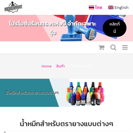
Skip
ไทย
English
to
content
โปรโมชั่นร้อนแรงแห่งปี จำกัดเฉพาะ
คลิกที่
รุ่น
นี่
Home
/
สินค้า
/
น้ำหมึกตรายาง
น้ำหมึกสำหรับตรายางแบบต่างๆ
น้ำหมึกสำหรับตรายางแบบต่างๆ