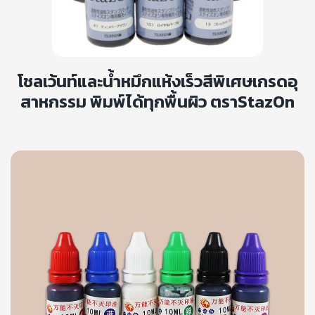
โชลเว้นท์และน้ำหมึกแห้งเร็วสีพิเศษเกรดอุ
สาหกรรม พิมพ์ได้ทุกพื้นผิว ตราStazOn