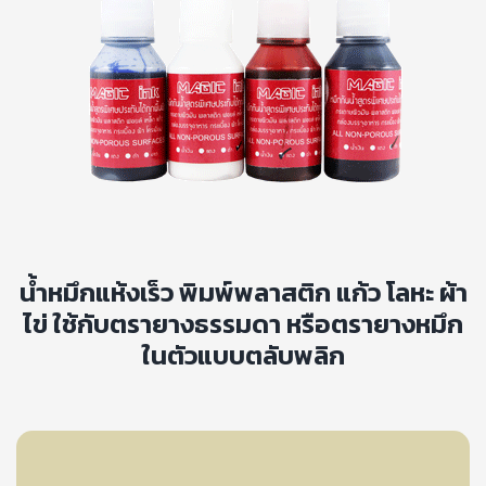
น้ำหมึกแห้งเร็ว พิมพ์พลาสติก แก้ว โลหะ ผ้า
ไข่ ใช้กับตรายางธรรมดา หรือตรายางหมึก
ในตัวแบบตลับพลิก