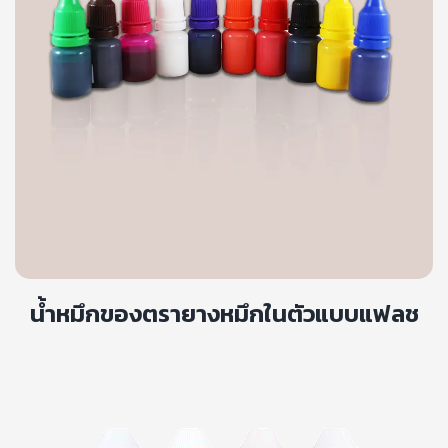
น้ำหมึกของตรายางหมึกในตัวแบบแฟลช