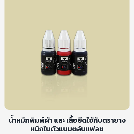
น้ำหมึกพิมพ์ผ้า และ เสื้อยืดใช้กับตรายาง
หมึกในตัวแบบตลับแฟลช