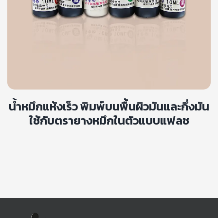
น้ำหมึกแห้งเร็ว พิมพ์บนพื้นผิวมันและกึ่งมัน
ใช้กับตรายางหมึกในตัวแบบแฟลช