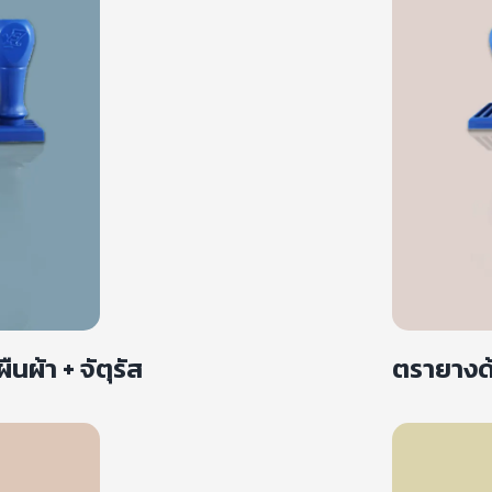
นผ้า + จัตุรัส
ตรายางด้า