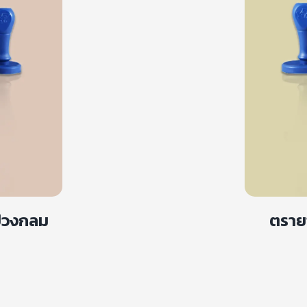
ปวงกลม
ตราย