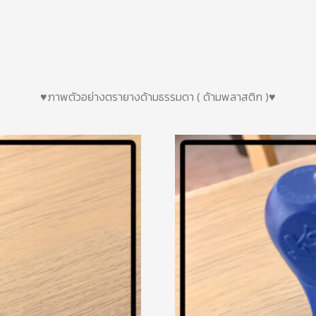
♥ภาพตัวอย่างตรายางด้ามธรรมดา ( ด้ามพลาสติก )♥