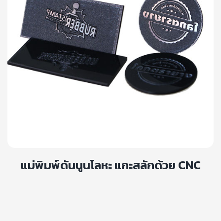
แม่พิมพ์ดันนูนโลหะ แกะสลักด้วย CNC