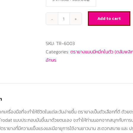
Add to cart
Trodat-
TR-
6003
SKU:
TR-6003
:
Categories:
ตรายางแบบมีหมึกในตัว (ตลับพลิก
ชุด
อักษร
อักษร
อังกฤษ
3
มม
quantity
n
อกเครื่องมือที่จะทำให้ชีวิตในแต่ละวันง่ายขึ้น ตรายางเป็นตัวเลือกที่ดี ด้ว
rodat แบบประกอบมันขึ้นมาด้วยตนเอง จะทำให้ท่านนอกจากสนุกกับการป
้ใช้ตรายางที่มีความแข็งแรงและมีอายุการใช้งานยาวนาน สะดวกสบาย และ ป