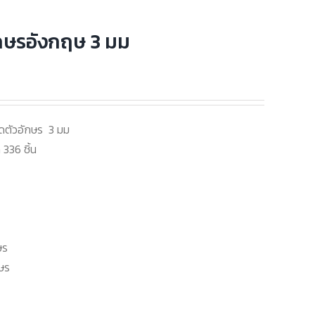
กษรอังกฤษ 3 มม
ดตัวอักษร 3 มม
336 ชิ้น
ษร
ษร