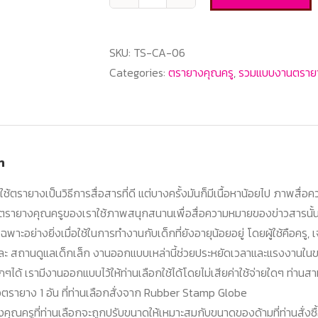
TS-
CA-
06
SKU:
TS-CA-06
แบบ
Categories:
ตรายางคุณครู
,
รวมแบบงานตรายา
งาน
ตรายาง
คุณครู
quantity
n
ช้ตรายางเป็นวิธีการสื่อสารที่ดี แต่บางครั้งมันก็มีเนื้อหาน้อยไป ภาพสื่
รายางคุณครูของเราใช้ภาพสนุกสนานเพื่อสื่อความหมายของข่าวสารนั้น
พาะอย่างยิ่งเมื่อใช้ในการทำงานกับเด็กที่ยังอายุน้อยอยู่ โดยผู้ใช้คือครู, เจ
ะ สถานดูแลเด็กเล็ก งานออกแบบเหล่านี้ช่วยประหยัดเวลาและแรงงานในข
็กๆได้ เรามีงานออกแบบไว้ให้ท่านเลือกใช้ได้โดยไม่เสียค่าใช้จ่ายใดๆ ท่านส
่อตรายาง 1 อัน ที่ท่านเลือกสั่งจาก Rubber Stamp Globe
ณครูที่ท่านเลือกจะถูกปรับขนาดให้เหมาะสมกับขนาดของด้ามที่ท่านสั่งซื