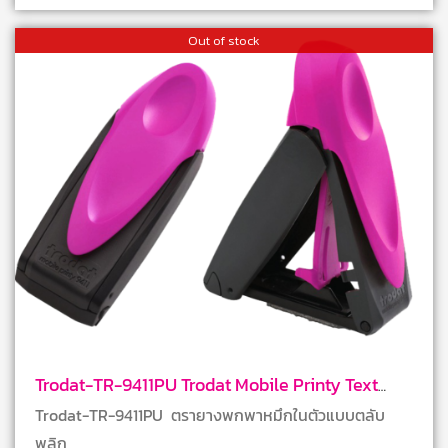
Out of stock
Trodat-TR-9411PU Trodat Mobile Printy Text
Stamps
Trodat-TR-9411PU ตรายางพกพาหมึกในตัวแบบตลับ
พลิก