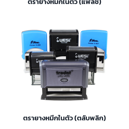
ตรายางหมึกในตัว (แฟลช)
ตรายางหมึกในตัว (ตลับพลิก)