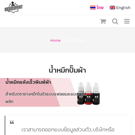
Skip
ไทย
English
to
content
Home
/
น้ำหมึกปั๊มผ้า
น้ำหมึกปั๊มผ้า
น้ำหมึกแห้งเร็วพิมพ์ผ้า
สำหรับตรายางหมึกในตัวแบบแฟลชและแบบตลับ
พลิก
เราสามารถออกแบบข้อมูลส่วนตัว,บริษัทหรือ