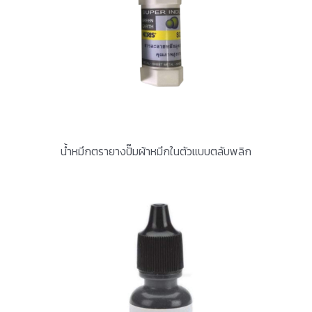
น้ำหมึกตรายางปั๊มผ้าหมึกในตัวแบบตลับพลิก