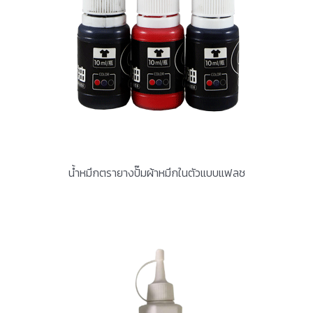
น้ำหมึกตรายางปั๊มผ้าหมึกในตัวแบบแฟลช