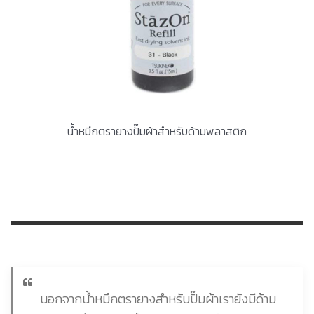
น้ำหมึกตรายางปั๊มผ้าสำหรับด้ามพลาสติก
นอกจากน้ำหมึกตรายางสำหรับปั๊มผ้าเรายังมีด้าม