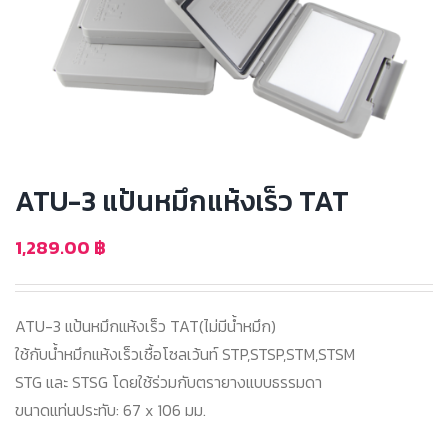
ATU-3 แป้นหมึกแห้งเร็ว TAT
1,289.00
฿
ATU-3 แป้นหมึกแห้งเร็ว TAT(ไม่มีน้ำหมึก)
ใช้กับน้ำหมึกแห้งเร็วเชื้อโซลเว้นท์ STP,STSP,STM,STSM
STG และ STSG โดยใช้ร่วมกับตรายางแบบธรรมดา
ขนาดแท่นประทับ: 67 x 106 มม.