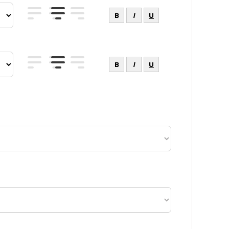
B
I
U
B
I
U