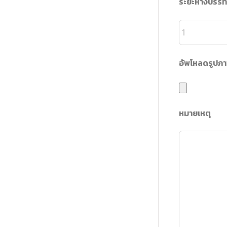
ระยะห่างบรรท
อัพโหลดรูปภ
หมายเหตุ