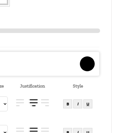
ze
Justification
Style
B
I
U
B
I
U