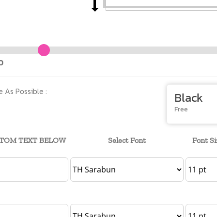
0
e As Possible :
Black
Free
STOM TEXT BELOW
Select Font
Font Si