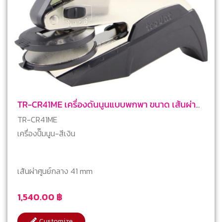
TR-CR41ME เครื่องดันนูนแบบพกพา ขนาด เส้นผ่า
ศูนย์กลาง 41 มม.
TR-CR41ME
เครื่องปั๊มนูน-สีเงิน
เส้นผ่าศูนย์กลาง 41 mm
1,540.00
฿
Customize