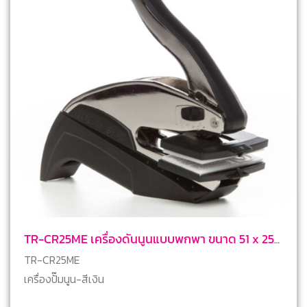
TR-CR25ME เครื่องดันนูนแบบพกพา ขนาด 51 x 25
mm
TR-CR25ME
เครื่องปั๊มนูน-สีเงิน