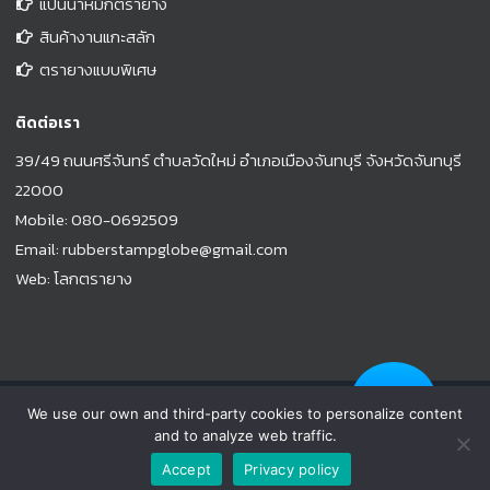
แป้นน้ำหมึกตรายาง
สินค้างานแกะสลัก
ตรายางแบบพิเศษ
ติดต่อเรา
39/49 ถนนศรีจันทร์ ตำบลวัดใหม่ อำเภอเมืองจันทบุรี จังหวัดจันทบุรี
22000
Mobile:
080-0692509
Email:
rubberstampglobe@gmail.com
Web:
โลกตรายาง
© Copyright 2021 |
www.rubberstampglobe.com
| All Rights
We use our own and third-party cookies to personalize content
Reserved
and to analyze web traffic.
Facebook
Email
Phone
YouTube
Line
Accept
Privacy policy