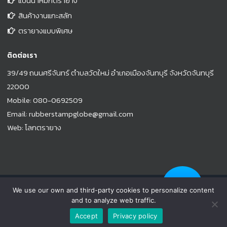
แป้นน้ำหมึกตรายาง
สินค้างานแกะสลัก
ตรายางแบบพิเศษ
ติดต่อเรา
39/49 ถนนศรีจันทร์ ตำบลวัดใหม่ อำเภอเมืองจันทบุรี จังหวัดจันทบุรี
22000
Mobile:
080-0692509
Email:
rubberstampglobe@gmail.com
Web:
โลกตรายาง
© Copyright 2021 |
www.rubberstampglobe.com
| All Rights
We use our own and third-party cookies to personalize content
Reserved
and to analyze web traffic.
Facebook
Email
Phone
YouTube
Line
Accept
Privacy policy