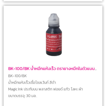
BK-100/BK น้ำหมึกแห้งเร็ว ตรายางหมึกในตัวแบบ
ตลับพลิก สีดำ
BK-100/BK
น้ำหมึกแห้งเร็วเชื้อโซลเว้นท์ สีดำ
Magic Ink ประทับบน พลาสติก ฟอยด์ แก้ว โลหะ ผ้า
ขนาดบรรจุ: 30 มล.