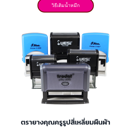
วิธีเติมน้ำหมึก
ตรายางคุณครูรูปสี่เหลี่ยมผืนผ้า