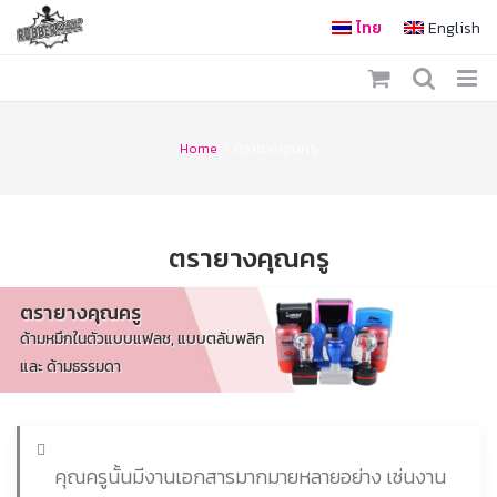
Skip
ไทย
English
to
content
Home
/
ตรายางคุณครู
ตรายางคุณครู
ตรายางคุณครู
ด้ามหมึกในตัวแบบแฟลช, แบบตลับพลิก
และ ด้ามธรรมดา
คุณครูนั้นมีงานเอกสารมากมายหลายอย่าง เช่นงาน