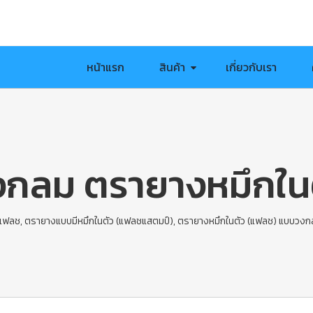
หน้าแรก
สินค้า
เกี่ยวกับเรา
กลม ตรายางหมึกใ
แฟลช
,
ตรายางแบบมีหมึกในตัว (แฟลชแสตมป์)
,
ตรายางหมึกในตัว (แฟลช) แบบวงก