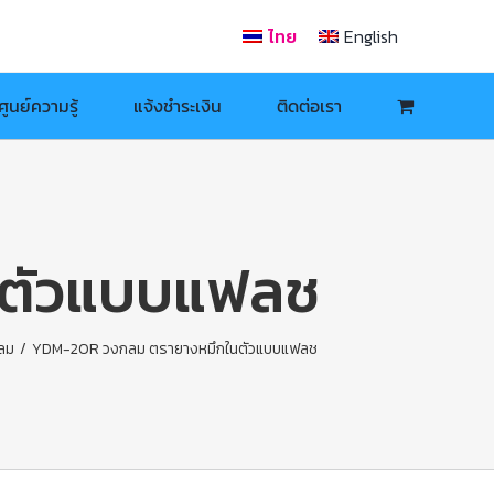
ไทย
English
ศูนย์ความรู้
แจ้งชำระเงิน
ติดต่อเรา
นตัวแบบแฟลช
ลม
/
YDM-20R วงกลม ตรายางหมึกในตัวแบบแฟลช