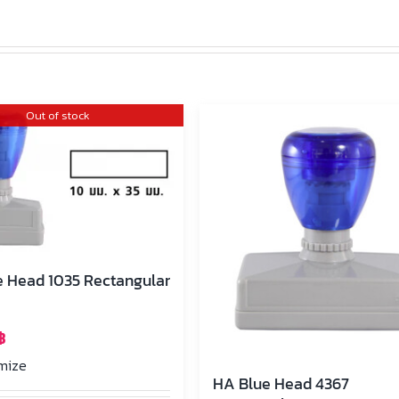
Out of stock
 Head 1035 Rectangular
฿
mize
HA Blue Head 4367