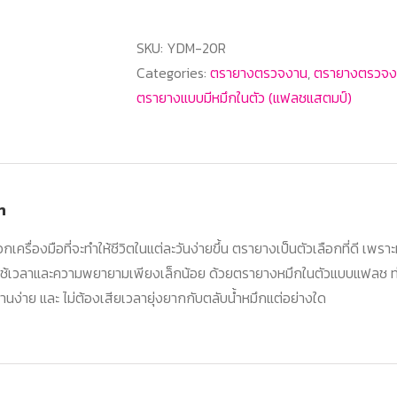
20R
วงกลม
SKU:
YDM-20R
ตรายาง
Categories:
ตรายางตรวจงาน
,
ตรายางตรวจง
หมึก
ตรายางแบบมีหมึกในตัว (แฟลชแสตมป์)
ใน
ตัว
แบบ
แฟลช
n
quantity
อกเครื่องมือที่จะทำให้ชีวิตในแต่ละวันง่ายขึ้น ตรายางเป็นตัวเลือกที่ดี เพราะ
ใช้เวลาและความพยายามเพียงเล็กน้อย ด้วยตรายางหมึกในตัวแบบแฟลช ท
อ่านง่าย และ ไม่ต้องเสียเวลายุ่งยากกับตลับน้ำหมึกแต่อย่างใด