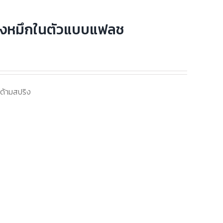
งหมึกในตัวแบบแฟลช
้ามสปริง