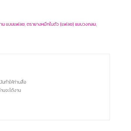
าน แบบแฟลช
,
ตรายางหมึกในตัว (แฟลช) แบบวงกลม
,
มันทำให้ท่านสื่อ
่านจะได้งาน