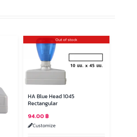
Out of stock
HA Blue Head 1045
Rectangular
94.00
฿
Customize